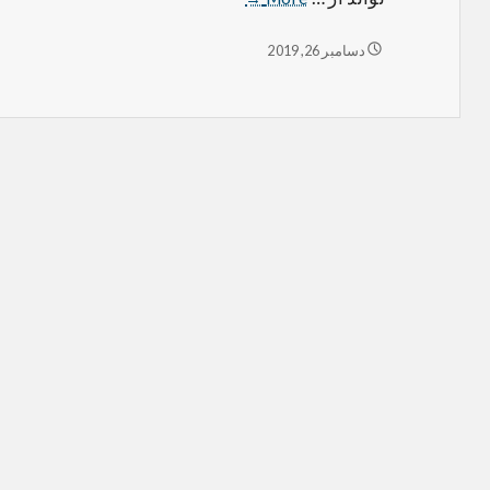
مهم
برای
توصیه
دسامبر 26, 2019
خرید
مهم
برای
فیلترشکن
خرید
فیلترشکن